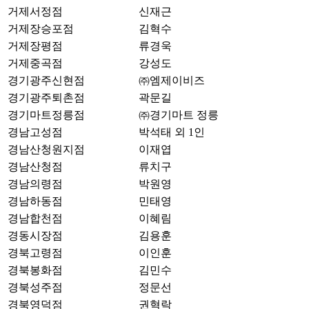
거제서정점
신재근
거제장승포점
김혁수
거제장평점
류경욱
거제중곡점
강성도
경기광주신현점
㈜엠제이비즈
경기광주퇴촌점
곽문길
경기마트정릉점
㈜경기마트 정릉
경남고성점
박석태 외 1인
경남산청원지점
이재엽
경남산청점
류치구
경남의령점
박원영
경남하동점
민태영
경남합천점
이혜림
경동시장점
김용훈
경북고령점
이인훈
경북봉화점
김민수
경북성주점
정문선
경북영덕점
권혁락