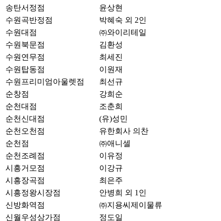
송탄서정점
윤상현
수원곡반정점
박혜숙 외 2인
수원대점
㈜와이리테일
수원북문점
김환성
수원연무점
최세진
수원탑동점
이원재
수원프리미엄아울렛점
최선규
순창점
강희순
순천대점
조춘희
순천신대점
(유)성민
순천오천점
유한회사 의찬
순천점
㈜애니셀
순천조례점
이유정
시흥거모점
이강규
시흥장곡점
최은주
시흥정왕시장점
안병희 외 1인
신방화역점
㈜지용씨제이물류
신월우성상가점
정도일