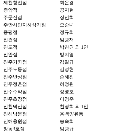
제천청전점
최은경
종암점
공지현
주문진점
장선희
주안시민지하상가점
오순녀
증평점
정규희
진건점
임광재
진도점
박찬권 외 1인
진안점
방지영
진주가좌점
김일규
진주도동점
김정현
진주반성점
손혜진
진주정촌점
허정원
진주주약점
정영호
진주초장점
이영준
진천덕산점
천명희 외 1인
진해남문점
㈜백양유통
진해용원점
송숙희
창동3호점
임광규