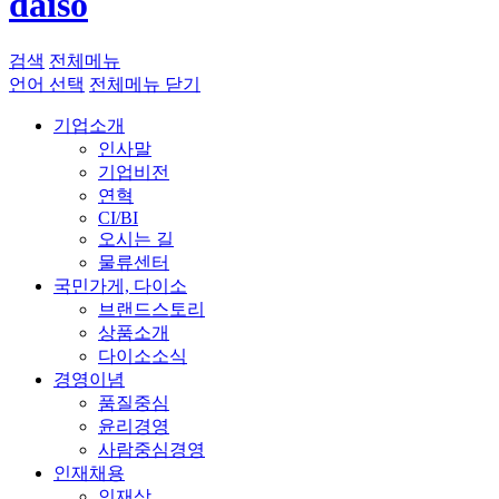
daiso
검색
전체메뉴
언어 선택
전체메뉴 닫기
기업소개
인사말
기업비전
연혁
CI/BI
오시는 길
물류센터
국민가게, 다이소
브랜드스토리
상품소개
다이소소식
경영이념
품질중심
윤리경영
사람중심경영
인재채용
인재상