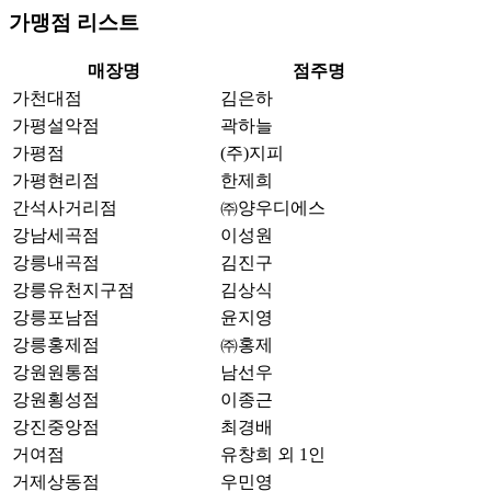
가맹점 리스트
매장명
점주명
가천대점
김은하
가평설악점
곽하늘
가평점
(주)지피
가평현리점
한제희
간석사거리점
㈜양우디에스
강남세곡점
이성원
강릉내곡점
김진구
강릉유천지구점
김상식
강릉포남점
윤지영
강릉홍제점
㈜홍제
강원원통점
남선우
강원횡성점
이종근
강진중앙점
최경배
거여점
유창희 외 1인
거제상동점
우민영