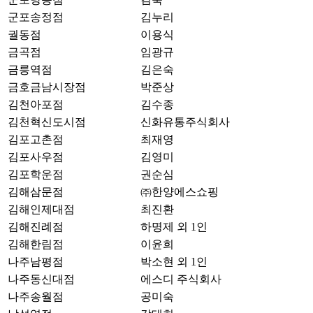
군포송정점
김누리
궐동점
이용식
금곡점
임광규
금릉역점
김은숙
금호금남시장점
박준상
김천아포점
김수종
김천혁신도시점
신화유통주식회사
김포고촌점
최재영
김포사우점
김영미
김포학운점
권순심
김해삼문점
㈜한양에스쇼핑
김해인제대점
최진환
김해진례점
하명제 외 1인
김해한림점
이윤희
나주남평점
박소현 외 1인
나주동신대점
에스디 주식회사
나주송월점
공미숙