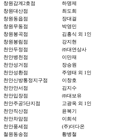
창원감계2호점
하명제
창원대산점
최도희
창원동읍점
장대걸
창원무동점
박영민
창원봉곡점
김흥식 외 1인
창원봉림점
강지현
천안두정점
㈜대연상사
천안병천점
이만재
천안성거점
장승원
천안성환점
주영태 외 1인
천안신방통정지구점
이창호
천안안서점
김지수
천안입장점
㈜대보유
천안주공5단지점
고광옥 외 1인
천안직산점
윤복기
천안차암점
이희석
천안풍세점
(주)더다온
철원동송점
황병철