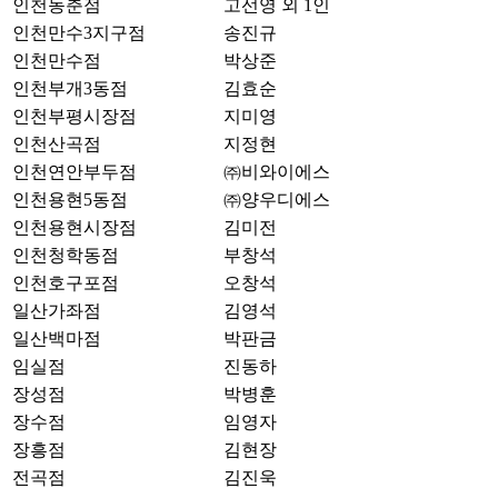
인천동춘점
고선영 외 1인
인천만수3지구점
송진규
인천만수점
박상준
인천부개3동점
김효순
인천부평시장점
지미영
인천산곡점
지정현
인천연안부두점
㈜비와이에스
인천용현5동점
㈜양우디에스
인천용현시장점
김미전
인천청학동점
부창석
인천호구포점
오창석
일산가좌점
김영석
일산백마점
박판금
임실점
진동하
장성점
박병훈
장수점
임영자
장흥점
김현장
전곡점
김진욱