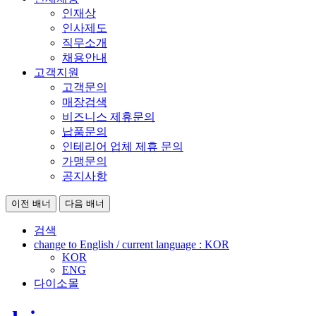
인재상
인사제도
직무소개
채용안내
고객지원
고객문의
매장검색
비즈니스 제휴문의
납품문의
인테리어 업체 제휴 문의
가맹문의
공지사항
이전 배너
다음 배너
검색
change to English / current language :
KOR
KOR
ENG
다이소몰