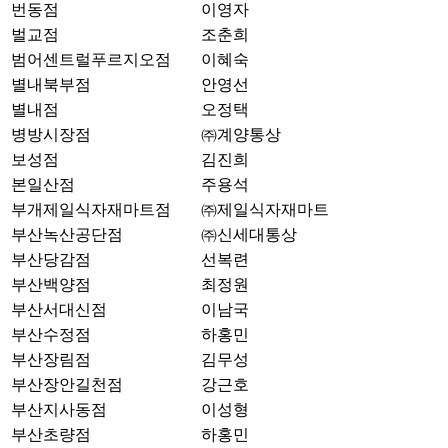
번동점
이영자
벌교점
조춘희
범어센트럴푸르지오점
이혜숙
별내북부점
안영선
별내점
오정택
병방시장점
㈜계양통상
보성점
김진희
본일산점
주용석
부개제일식자재마트점
㈜제일식자재마트
부산녹산공단점
㈜신세대통상
부산당감점
선복련
부산백양점
최정원
부산서대신점
이남국
부산수정점
하홍민
부산장림점
김무성
부산장안길천점
강근호
부산지사동점
이성형
부산초량점
하홍민