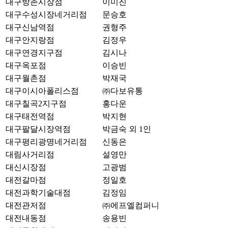
대구방촌시장점
이미진
대구수성시장네거리점
문승호
대구신남역점
권형주
대구안지랑점
김정우
대구연경지구점
김시나
대구옥포점
이승빈
대구월촌점
박재국
대구이시아폴리스점
㈜다보유통
대구칠곡2지구점
홍다운
대구태전역점
박지현
대구팔달시장역점
박금숙 외 1인
대구평리광명네거리점
신동은
대림사거리점
설영만
대신시장점
고광범
대전갈마점
정일호
대전과학기술대점
김정임
대전관저점
㈜에프엘컴퍼니
대전내동점
송용빈