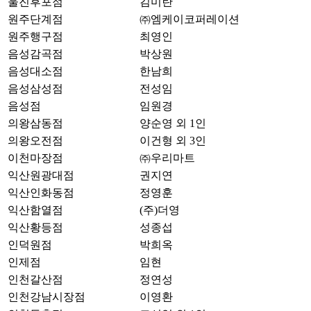
울진후포점
김미란
원주단계점
㈜엠케이코퍼레이션
원주행구점
최영인
음성감곡점
박상원
음성대소점
한남희
음성삼성점
전성임
음성점
임원경
의왕삼동점
양순영 외 1인
의왕오전점
이건형 외 3인
이천마장점
㈜우리마트
익산원광대점
권지연
익산인화동점
정영훈
익산함열점
(주)더영
익산황등점
성종섭
인덕원점
박희옥
인제점
임현
인천갈산점
정연성
인천강남시장점
이영환