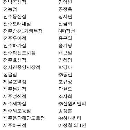
전남곡성점
김영빈
전농점
공정옥
전주동산점
정지연
전주모래내점
신금희
전주송천1가행복점
(유)정선
전주우아점
윤근열
전주하가점
송기명
전주혁신도시점
배근일
전주호성점
최혜영
정서진중앙시장점
박경아
정읍점
㈜동신
제물포역점
조규성
제주봉개점
곽현모
제주성산점
조자희
제주세화점
㈜신원씨엔티
제주외도동점
송정훈
제주용담해안도로점
㈜하나씨티
제주하귀점
이정철 외 1인