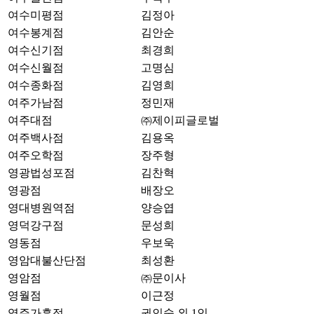
여수미평점
김정아
여수봉계점
김안순
여수신기점
최경희
여수신월점
고명심
여수종화점
김영희
여주가남점
정민재
여주대점
㈜제이피글로벌
여주백사점
김용옥
여주오학점
장주형
영광법성포점
김찬혁
영광점
배장오
영대병원역점
양승엽
영덕강구점
문성희
영동점
우보욱
영암대불산단점
최성환
영암점
㈜문이사
영월점
이근정
영주가흥점
권인숙 외 1인