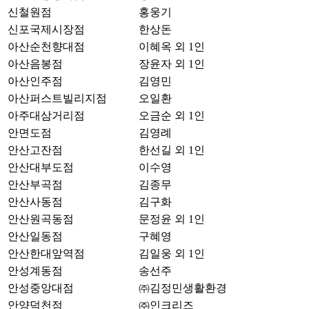
신철원점
홍웅기
신포국제시장점
한상돈
아산순천향대점
이혜옥 외 1인
아산음봉점
장윤자 외 1인
아산인주점
김영민
아산퍼스트빌리지점
오일환
아주대삼거리점
오금순 외 1인
안면도점
김영례
안산고잔점
한선길 외 1인
안산대부도점
이수영
안산부곡점
김종무
안산사동점
김구화
안산원곡동점
문정윤 외 1인
안산일동점
구혜영
안산한대앞역점
김일웅 외 1인
안성계동점
송선주
안성중앙대점
㈜김정민생활환경
안양덕천점
㈜인크리즈