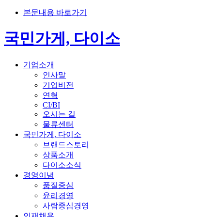
본문내용 바로가기
국민가게, 다이소
기업소개
인사말
기업비전
연혁
CI/BI
오시는 길
물류센터
국민가게, 다이소
브랜드스토리
상품소개
다이소소식
경영이념
품질중심
윤리경영
사람중심경영
인재채용