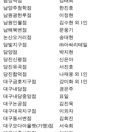
남성역점
강태희
남양주청학점
한진호
남원광한루점
이정현
남원인월점
김수현 외 1인
남해북변점
문웅기
논산오거리점
송대현
담빛지구점
㈜아싸리테일
담양점
박지현
당진신평점
신은아
당진유곡점
서진호
당진합덕점
나재웅 외 1인
대구금호지구점
강미화 외 1인
대구내당점
권은주
대구내당중앙점
표일
대구논공점
김진욱
대구대곡지구점
이외자
대구동서변점
김희진
대구모다아울렛(가맹)점
서숙희