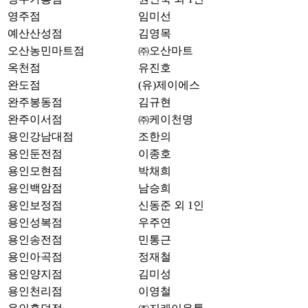
영주점
임미선
예산산성점
김영목
오산농민마트점
㈜오산마트
옥천점
유진호
완도점
(유)제이에스
완주봉동점
김규현
완주이서점
㈜케이천명
용인강남대점
조한의
용인둔전점
이종호
용인모현점
박채희
용인백암점
남승희
용인보정점
신동준 외 1인
용인성복점
우주연
용인송전점
민통근
용인아곡점
정재철
용인양지점
김미성
용인천리점
이영철