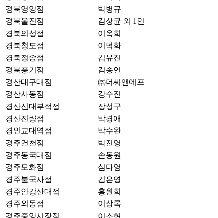
경북영양점
박병규
경북울진점
김상균 외 1인
경북의성점
이옥희
경북청도점
이덕화
경북청송점
김유진
경북풍기점
김송연
경산대구대점
㈜더씨앤에프
경산사동점
강수진
경산신대부적점
장성구
경산진량점
박경애
경인교대역점
박수완
경주건천점
박진영
경주동국대점
손동원
경주모화점
심다영
경주불국사점
김은영
경주안강산대점
홍원희
경주외동점
이상록
경주중앙시장점
이소현