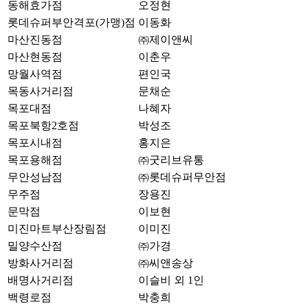
동해효가점
오정현
롯데슈퍼부안격포(가맹)점
이동화
마산진동점
㈜제이앤씨
마산현동점
이춘우
망월사역점
편인국
목동사거리점
문채순
목포대점
나혜자
목포북항2호점
박성조
목포시내점
홍지은
목포용해점
㈜굿리브유통
무안성남점
㈜롯데슈퍼무안점
무주점
장용진
문막점
이보현
미진마트부산장림점
이미진
밀양수산점
㈜가경
방화사거리점
㈜씨앤송상
배명사거리점
이슬비 외 1인
백령로점
박충희