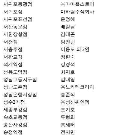
서귀포동광점
㈜마마뜰스토어
서귀포점
마하림주식회사
서귀포표선점
윤정혜
서산동문점
배길남
서천장항점
김태곤
서천점
임진빈
서충주점
이응도 외 2인
서판교점
정현숙
석계역점
강경석
선유도역점
최지호
성남고등지구점
김대영
성남도촌점
㈜노카텍코리아
성남은행시장점
송준식
성수2가점
㈜성신씨엔엠
세종부강점
조기호
속초교동점
류형희
송산사강점
㈜세터
송정역점
전지만