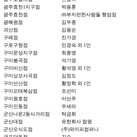
광주효천1지구점
박용훈
광주효천점
㈜부지런한사람들 행암점
광혜원점
김우종
괴산점
김용순
구례점
진가경
구로구청점
민경숙 외 1인
구미문성지구점
최종명
구미봉곡점
석기영
구미비산점
황석영 외 1인
구미상모사곡점
김정도
구미선산점
황정학 외 1인
구미오태북삼점
조선미
구미원호점
이선주
구미인동점
우세라
군산나운2동사거리점
탁금희
군산대점
유한회사 참원
군산오식도점
(주)와이피컴퍼니
군포당동점
김숙