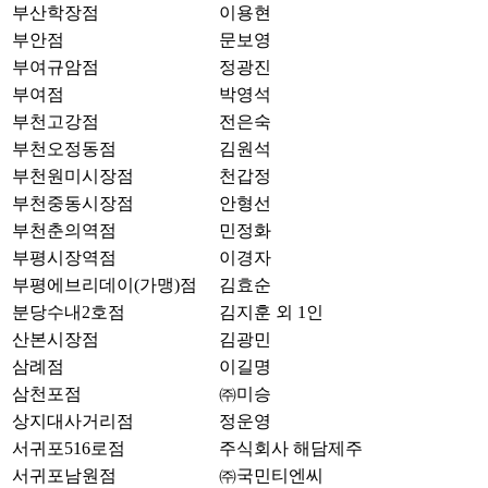
부산학장점
이용현
부안점
문보영
부여규암점
정광진
부여점
박영석
부천고강점
전은숙
부천오정동점
김원석
부천원미시장점
천갑정
부천중동시장점
안형선
부천춘의역점
민정화
부평시장역점
이경자
부평에브리데이(가맹)점
김효순
분당수내2호점
김지훈 외 1인
산본시장점
김광민
삼례점
이길명
삼천포점
㈜미승
상지대사거리점
정운영
서귀포516로점
주식회사 해담제주
서귀포남원점
㈜국민티엔씨