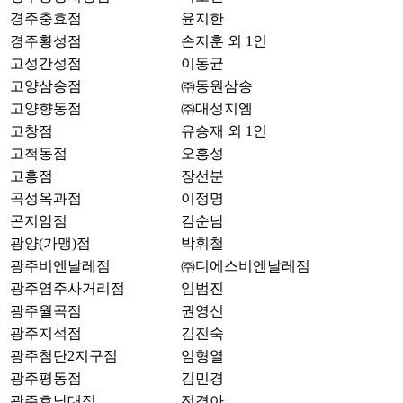
경주충효점
윤지한
경주황성점
손지훈 외 1인
고성간성점
이동균
고양삼송점
㈜동원삼송
고양향동점
㈜대성지엠
고창점
유승재 외 1인
고척동점
오흥성
고흥점
장선분
곡성옥과점
이정명
곤지암점
김순남
광양(가맹)점
박휘철
광주비엔날레점
㈜디에스비엔날레점
광주염주사거리점
임범진
광주월곡점
권영신
광주지석점
김진숙
광주첨단2지구점
임형열
광주평동점
김민경
광주호남대점
전경아