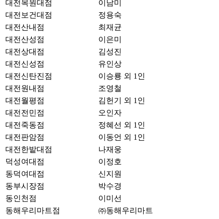
대전목원대점
이남미
대전보건대점
정용숙
대전산내점
최재균
대전산성점
이은미
대전상대점
김성진
대전신성점
유인상
대전신탄진점
이승룡 외 1인
대전원내점
조영철
대전월평점
김헌기 외 1인
대전전민점
오인자
대전죽동점
정혜선 외 1인
대전판암점
이동언 외 1인
대전한밭대점
나재웅
덕성여대점
이정호
동덕여대점
신지원
동부시장점
박수경
동인천점
이미선
동해우리마트점
㈜동해우리마트