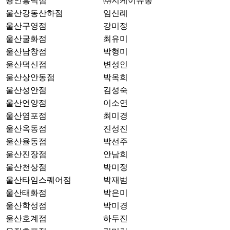
용인흥덕점
㈜지케이유통
울산강동산하점
임신례
울산구영점
강미정
울산굴화점
최유미
울산남창점
박형미
울산덕신점
변성인
울산상안동점
박옥희
울산성안점
김성숙
울산언양점
이소연
울산염포점
최미경
울산옥동점
진성진
울산율동점
박선주
울산진장점
안남희
울산천상점
박미정
울산타임스퀘어점
박재범
울산태화점
박은미
울산학성점
박미경
울산호계점
하두진