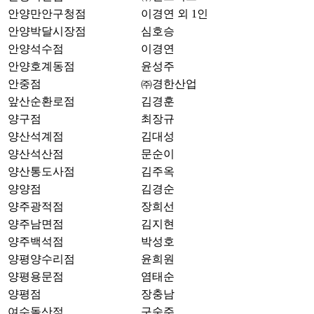
안양만안구청점
이경연 외 1인
안양박달시장점
심호승
안양석수점
이경연
안양호계동점
윤성주
안중점
㈜경한산업
앞산순환로점
김경훈
양구점
최장규
양산석계점
김대성
양산석산점
문순이
양산통도사점
김주옥
양양점
김경순
양주광적점
장희선
양주남면점
김지현
양주백석점
박성호
양평양수리점
윤희원
양평용문점
염태순
양평점
장충남
여수돌산점
구숙주