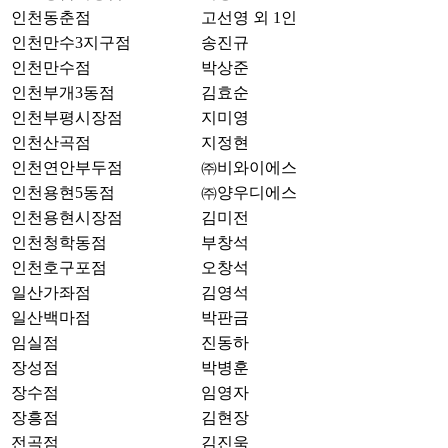
인천동춘점
고선영 외 1인
인천만수3지구점
송진규
인천만수점
박상준
인천부개3동점
김효순
인천부평시장점
지미영
인천산곡점
지정현
인천연안부두점
㈜비와이에스
인천용현5동점
㈜양우디에스
인천용현시장점
김미전
인천청학동점
부창석
인천호구포점
오창석
일산가좌점
김영석
일산백마점
박판금
임실점
진동하
장성점
박병훈
장수점
임영자
장흥점
김현장
전곡점
김진욱