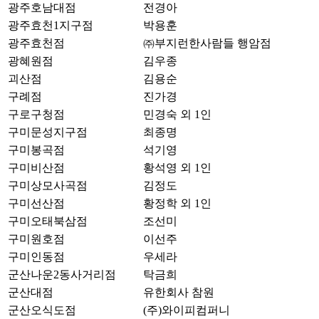
광주호남대점
전경아
광주효천1지구점
박용훈
광주효천점
㈜부지런한사람들 행암점
광혜원점
김우종
괴산점
김용순
구례점
진가경
구로구청점
민경숙 외 1인
구미문성지구점
최종명
구미봉곡점
석기영
구미비산점
황석영 외 1인
구미상모사곡점
김정도
구미선산점
황정학 외 1인
구미오태북삼점
조선미
구미원호점
이선주
구미인동점
우세라
군산나운2동사거리점
탁금희
군산대점
유한회사 참원
군산오식도점
(주)와이피컴퍼니