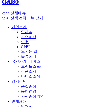
daiso
검색
전체메뉴
언어 선택
전체메뉴 닫기
기업소개
인사말
기업비전
연혁
CI/BI
오시는 길
물류센터
국민가게, 다이소
브랜드스토리
상품소개
다이소소식
경영이념
품질중심
윤리경영
사람중심경영
인재채용
인재상