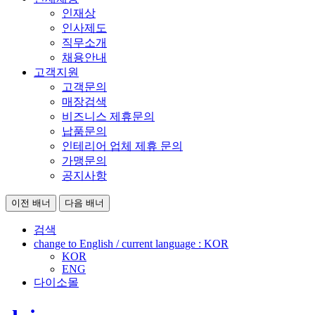
인재상
인사제도
직무소개
채용안내
고객지원
고객문의
매장검색
비즈니스 제휴문의
납품문의
인테리어 업체 제휴 문의
가맹문의
공지사항
이전 배너
다음 배너
검색
change to English / current language :
KOR
KOR
ENG
다이소몰