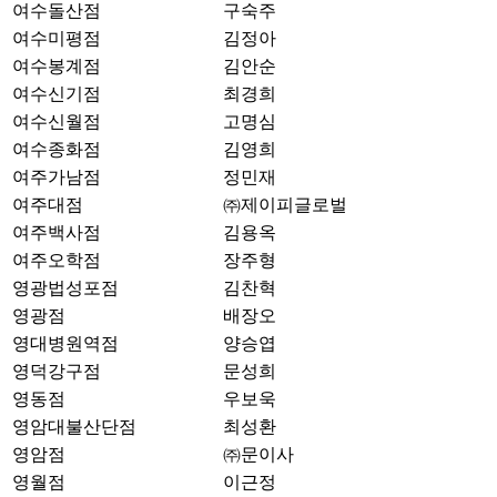
여수돌산점
구숙주
여수미평점
김정아
여수봉계점
김안순
여수신기점
최경희
여수신월점
고명심
여수종화점
김영희
여주가남점
정민재
여주대점
㈜제이피글로벌
여주백사점
김용옥
여주오학점
장주형
영광법성포점
김찬혁
영광점
배장오
영대병원역점
양승엽
영덕강구점
문성희
영동점
우보욱
영암대불산단점
최성환
영암점
㈜문이사
영월점
이근정