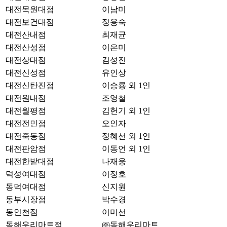
대전목원대점
이남미
대전보건대점
정용숙
대전산내점
최재균
대전산성점
이은미
대전상대점
김성진
대전신성점
유인상
대전신탄진점
이승룡 외 1인
대전원내점
조영철
대전월평점
김헌기 외 1인
대전전민점
오인자
대전죽동점
정혜선 외 1인
대전판암점
이동언 외 1인
대전한밭대점
나재웅
덕성여대점
이정호
동덕여대점
신지원
동부시장점
박수경
동인천점
이미선
동해우리마트점
㈜동해우리마트