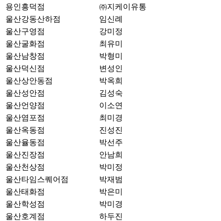
용인흥덕점
㈜지케이유통
울산강동산하점
임신례
울산구영점
강미정
울산굴화점
최유미
울산남창점
박형미
울산덕신점
변성인
울산상안동점
박옥희
울산성안점
김성숙
울산언양점
이소연
울산염포점
최미경
울산옥동점
진성진
울산율동점
박선주
울산진장점
안남희
울산천상점
박미정
울산타임스퀘어점
박재범
울산태화점
박은미
울산학성점
박미경
울산호계점
하두진