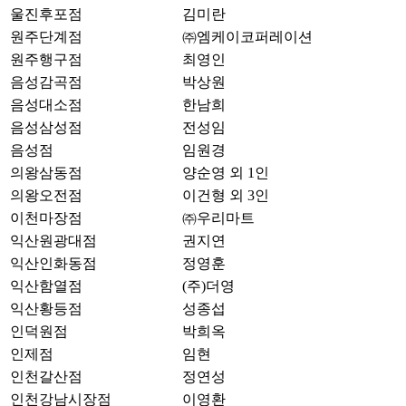
울진후포점
김미란
원주단계점
㈜엠케이코퍼레이션
원주행구점
최영인
음성감곡점
박상원
음성대소점
한남희
음성삼성점
전성임
음성점
임원경
의왕삼동점
양순영 외 1인
의왕오전점
이건형 외 3인
이천마장점
㈜우리마트
익산원광대점
권지연
익산인화동점
정영훈
익산함열점
(주)더영
익산황등점
성종섭
인덕원점
박희옥
인제점
임현
인천갈산점
정연성
인천강남시장점
이영환