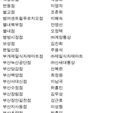
번동점
이영자
벌교점
조춘희
범어센트럴푸르지오점
이혜숙
별내북부점
안영선
별내점
오정택
병방시장점
㈜계양통상
보성점
김진희
본일산점
주용석
부개제일식자재마트점
㈜제일식자재마트
부산녹산공단점
㈜신세대통상
부산당감점
선복련
부산백양점
최정원
부산서대신점
이남국
부산수정점
하홍민
부산장림점
김무성
부산장안길천점
강근호
부산지사동점
이성형
부산초량점
하홍민