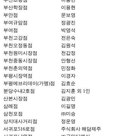
부산학장점
이용현
부안점
문보영
부여규암점
정광진
부여점
박영석
부천고강점
전은숙
부천오정동점
김원석
부천원미시장점
천갑정
부천중동시장점
안형선
부천춘의역점
민정화
부평시장역점
이경자
부평에브리데이(가맹)점
김효순
분당수내2호점
김지훈 외 1인
산본시장점
김광민
삼례점
이길명
삼천포점
㈜미승
상지대사거리점
정운영
서귀포516로점
주식회사 해담제주