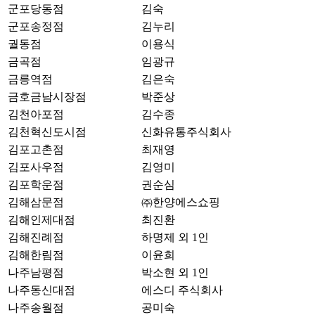
군포당동점
김숙
군포송정점
김누리
궐동점
이용식
금곡점
임광규
금릉역점
김은숙
금호금남시장점
박준상
김천아포점
김수종
김천혁신도시점
신화유통주식회사
김포고촌점
최재영
김포사우점
김영미
김포학운점
권순심
김해삼문점
㈜한양에스쇼핑
김해인제대점
최진환
김해진례점
하명제 외 1인
김해한림점
이윤희
나주남평점
박소현 외 1인
나주동신대점
에스디 주식회사
나주송월점
공미숙