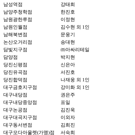
남성역점
강태희
남양주청학점
한진호
남원광한루점
이정현
남원인월점
김수현 외 1인
남해북변점
문웅기
논산오거리점
송대현
담빛지구점
㈜아싸리테일
담양점
박지현
당진신평점
신은아
당진유곡점
서진호
당진합덕점
나재웅 외 1인
대구금호지구점
강미화 외 1인
대구내당점
권은주
대구내당중앙점
표일
대구논공점
김진욱
대구대곡지구점
이외자
대구동서변점
김희진
대구모다아울렛(가맹)점
서숙희