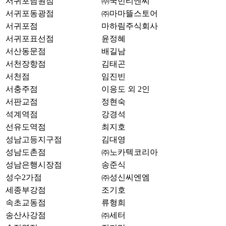
서귀포남원점
㈜국민티엔씨
서귀포동광점
㈜마마뜰스토어
서귀포점
마하림주식회사
서귀포표선점
윤정혜
서산동문점
배길남
서천장항점
김태곤
서천점
임진빈
서충주점
이응도 외 2인
서판교점
정현숙
석계역점
강경석
선유도역점
최지호
성남고등지구점
김대영
성남도촌점
㈜노카텍코리아
성남은행시장점
송준식
성수2가점
㈜성신씨엔엠
세종부강점
조기호
속초교동점
류형희
송산사강점
㈜세터