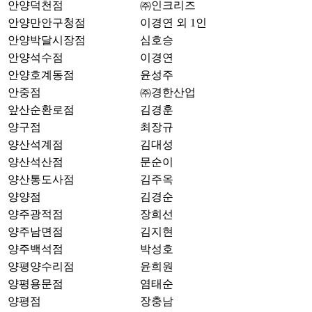
안양덕천점
㈜인크리즈
안양만안구청점
이경연 외 1인
안양박달시장점
심호승
안양석수점
이경연
안양호계동점
윤성주
안중점
㈜경한산업
앞산순환로점
김경훈
양구점
최장규
양산석계점
김대성
양산석산점
문순이
양산통도사점
김주옥
양양점
김경순
양주광적점
장희선
양주남면점
김지현
양주백석점
박성호
양평양수리점
윤희원
양평용문점
염태순
양평점
장충남