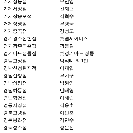
거제상동점
우민영
거제서정점
신재근
거제장승포점
김혁수
거제장평점
류경욱
거제중곡점
강성도
경기광주신현점
㈜엠제이비즈
경기광주퇴촌점
곽문길
경기마트정릉점
㈜경기마트 정릉
경남고성점
박석태 외 1인
경남산청원지점
이재엽
경남산청점
류치구
경남의령점
박원영
경남하동점
민태영
경남합천점
이혜림
경동시장점
김용훈
경북고령점
이인훈
경북봉화점
김민수
경북성주점
정문선