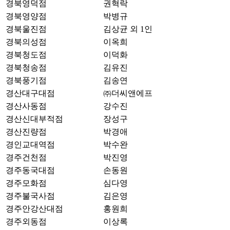
경북영덕점
권혁락
경북영양점
박병규
경북울진점
김상균 외 1인
경북의성점
이옥희
경북청도점
이덕화
경북청송점
김유진
경북풍기점
김송연
경산대구대점
㈜더씨앤에프
경산사동점
강수진
경산신대부적점
장성구
경산진량점
박경애
경인교대역점
박수완
경주건천점
박진영
경주동국대점
손동원
경주모화점
심다영
경주불국사점
김은영
경주안강산대점
홍원희
경주외동점
이상록