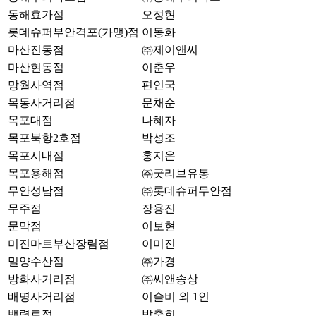
동해효가점
오정현
롯데슈퍼부안격포(가맹)점
이동화
마산진동점
㈜제이앤씨
마산현동점
이춘우
망월사역점
편인국
목동사거리점
문채순
목포대점
나혜자
목포북항2호점
박성조
목포시내점
홍지은
목포용해점
㈜굿리브유통
무안성남점
㈜롯데슈퍼무안점
무주점
장용진
문막점
이보현
미진마트부산장림점
이미진
밀양수산점
㈜가경
방화사거리점
㈜씨앤송상
배명사거리점
이슬비 외 1인
백령로점
박충희