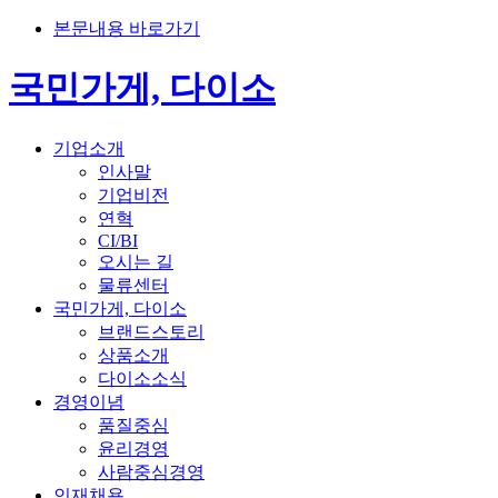
본문내용 바로가기
국민가게, 다이소
기업소개
인사말
기업비전
연혁
CI/BI
오시는 길
물류센터
국민가게, 다이소
브랜드스토리
상품소개
다이소소식
경영이념
품질중심
윤리경영
사람중심경영
인재채용