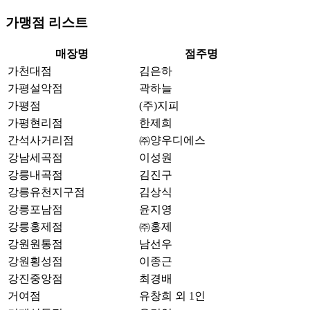
가맹점 리스트
매장명
점주명
가천대점
김은하
가평설악점
곽하늘
가평점
(주)지피
가평현리점
한제희
간석사거리점
㈜양우디에스
강남세곡점
이성원
강릉내곡점
김진구
강릉유천지구점
김상식
강릉포남점
윤지영
강릉홍제점
㈜홍제
강원원통점
남선우
강원횡성점
이종근
강진중앙점
최경배
거여점
유창희 외 1인