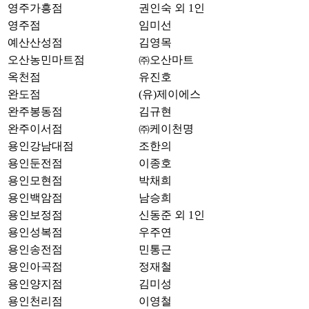
영주가흥점
권인숙 외 1인
영주점
임미선
예산산성점
김영목
오산농민마트점
㈜오산마트
옥천점
유진호
완도점
(유)제이에스
완주봉동점
김규현
완주이서점
㈜케이천명
용인강남대점
조한의
용인둔전점
이종호
용인모현점
박채희
용인백암점
남승희
용인보정점
신동준 외 1인
용인성복점
우주연
용인송전점
민통근
용인아곡점
정재철
용인양지점
김미성
용인천리점
이영철