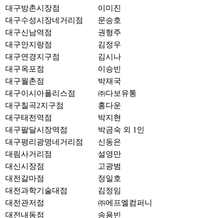
대구방촌시장점
이미진
대구수성시장네거리점
문승호
대구신남역점
권형주
대구안지랑점
김정우
대구연경지구점
김시나
대구옥포점
이승빈
대구월촌점
박재국
대구이시아폴리스점
㈜다보유통
대구칠곡2지구점
홍다운
대구태전역점
박지현
대구팔달시장역점
박금숙 외 1인
대구평리광명네거리점
신동은
대림사거리점
설영만
대신시장점
고광범
대전갈마점
정일호
대전과학기술대점
김정임
대전관저점
㈜에프엘컴퍼니
대전내동점
송용빈