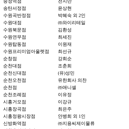
송정역점
전지만
송탄서정점
윤상현
수원곡반정점
박혜숙 외 2인
수원대점
㈜와이리테일
수원북문점
김환성
수원연무점
최세진
수원탑동점
이원재
수원프리미엄아울렛점
최선규
순창점
강희순
순천대점
조춘희
순천신대점
(유)성민
순천오천점
유한회사 의찬
순천점
㈜애니셀
순천조례점
이유정
시흥거모점
이강규
시흥장곡점
최은주
시흥정왕시장점
안병희 외 1인
신방화역점
㈜지용씨제이물류