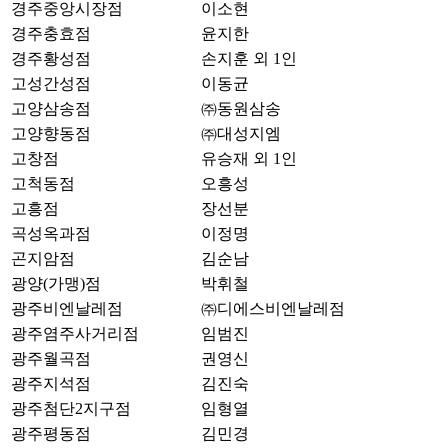
경주중앙시장점
이소현
경주충효점
윤지한
경주황성점
손지훈 외 1인
고성간성점
이동균
고양삼송점
㈜동원삼송
고양향동점
㈜대성지엠
고창점
유승재 외 1인
고척동점
오흥성
고흥점
장선분
곡성옥과점
이정명
곤지암점
김순남
광양(가맹)점
박휘철
광주비엔날레점
㈜디에스비엔날레점
광주염주사거리점
임범진
광주월곡점
권영신
광주지석점
김진숙
광주첨단2지구점
임형열
광주평동점
김민경