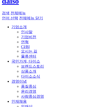
daiso
검색
전체메뉴
언어 선택
전체메뉴 닫기
기업소개
인사말
기업비전
연혁
CI/BI
오시는 길
물류센터
국민가게, 다이소
브랜드스토리
상품소개
다이소소식
경영이념
품질중심
윤리경영
사람중심경영
인재채용
인재상