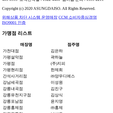
Copyright (c) 2020 ASUNGDAISO. All Rights Reserved.
위해상품 차단 시스템 운영매장
CCM 소비자중심경영
ISO9001 인증
가맹점 리스트
매장명
점주명
가천대점
김은하
가평설악점
곽하늘
가평점
(주)지피
가평현리점
한제희
간석사거리점
㈜양우디에스
강남세곡점
이성원
강릉내곡점
김진구
강릉유천지구점
김상식
강릉포남점
윤지영
강릉홍제점
㈜홍제