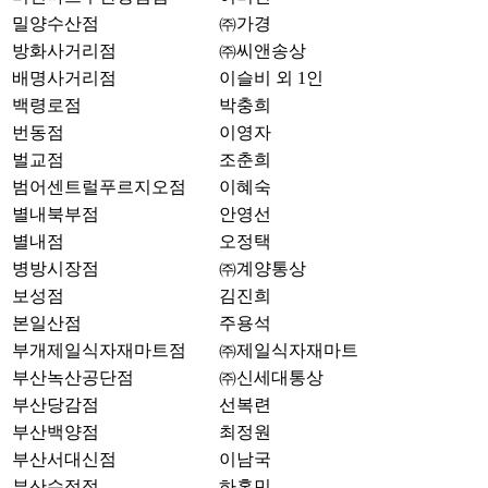
밀양수산점
㈜가경
방화사거리점
㈜씨앤송상
배명사거리점
이슬비 외 1인
백령로점
박충희
번동점
이영자
벌교점
조춘희
범어센트럴푸르지오점
이혜숙
별내북부점
안영선
별내점
오정택
병방시장점
㈜계양통상
보성점
김진희
본일산점
주용석
부개제일식자재마트점
㈜제일식자재마트
부산녹산공단점
㈜신세대통상
부산당감점
선복련
부산백양점
최정원
부산서대신점
이남국
부산수정점
하홍민