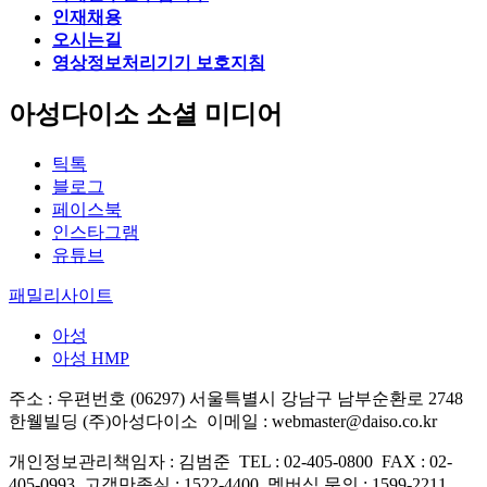
인재채용
오시는길
영상정보처리기기 보호지침
아성다이소 소셜 미디어
틱톡
블로그
페이스북
인스타그램
유튜브
패밀리사이트
아성
아성 HMP
주소 : 우편번호 (06297) 서울특별시 강남구 남부순환로 2748
한웰빌딩 (주)아성다이소
이메일 : webmaster@daiso.co.kr
개인정보관리책임자 : 김범준
TEL : 02-405-0800
FAX : 02-
405-0993
고객만족실 : 1522-4400
멤버십 문의 : 1599-2211