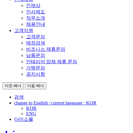
인재상
인사제도
직무소개
채용안내
고객지원
고객문의
매장검색
비즈니스 제휴문의
납품문의
인테리어 업체 제휴 문의
가맹문의
공지사항
이전 배너
다음 배너
검색
change to English / current language :
KOR
KOR
ENG
다이소몰