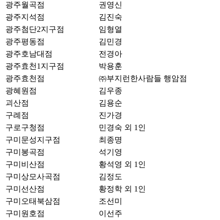
광주월곡점
권영신
광주지석점
김진숙
광주첨단2지구점
임형열
광주평동점
김민경
광주호남대점
전경아
광주효천1지구점
박용훈
광주효천점
㈜부지런한사람들 행암점
광혜원점
김우종
괴산점
김용순
구례점
진가경
구로구청점
민경숙 외 1인
구미문성지구점
최종명
구미봉곡점
석기영
구미비산점
황석영 외 1인
구미상모사곡점
김정도
구미선산점
황정학 외 1인
구미오태북삼점
조선미
구미원호점
이선주