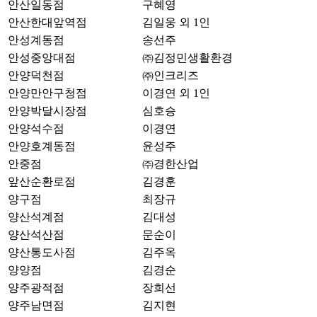
안산일동점
구혜영
안산한대앞역점
김일웅 외 1인
안성계동점
송선주
안성중앙대점
㈜김정민생활환경
안양덕천점
㈜인크리즈
안양만안구청점
이경연 외 1인
안양박달시장점
심호승
안양석수점
이경연
안양호계동점
윤성주
안중점
㈜경한산업
앞산순환로점
김경훈
양구점
최장규
양산석계점
김대성
양산석산점
문순이
양산통도사점
김주옥
양양점
김경순
양주광적점
장희선
양주남면점
김지현