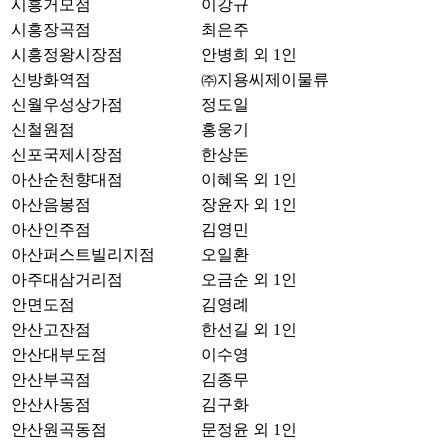
시흥거모점
이강규
시흥장곡점
최은주
시흥정왕시장점
안병희 외 1인
신방화역점
㈜지용씨제이물류
신월우성상가점
정도일
신철원점
홍웅기
신포국제시장점
한상돈
아산순천향대점
이혜옥 외 1인
아산음봉점
장윤자 외 1인
아산인주점
김영민
아산퍼스트빌리지점
오일환
아주대삼거리점
오금순 외 1인
안면도점
김영례
안산고잔점
한선길 외 1인
안산대부도점
이수영
안산부곡점
김종무
안산사동점
김구화
안산원곡동점
문정윤 외 1인