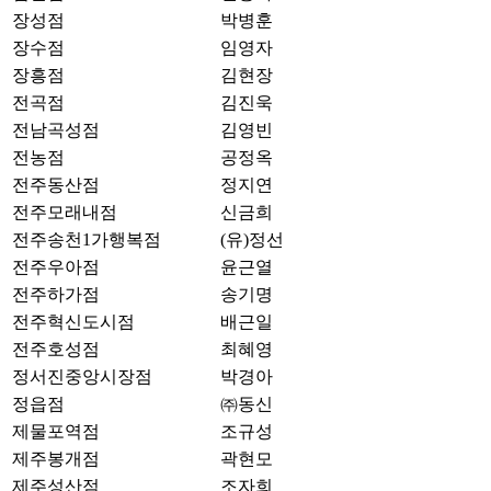
장성점
박병훈
장수점
임영자
장흥점
김현장
전곡점
김진욱
전남곡성점
김영빈
전농점
공정옥
전주동산점
정지연
전주모래내점
신금희
전주송천1가행복점
(유)정선
전주우아점
윤근열
전주하가점
송기명
전주혁신도시점
배근일
전주호성점
최혜영
정서진중앙시장점
박경아
정읍점
㈜동신
제물포역점
조규성
제주봉개점
곽현모
제주성산점
조자희