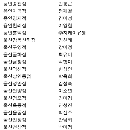
용인송전점
민통근
용인아곡점
정재철
용인양지점
김미성
용인천리점
이영철
용인흥덕점
㈜지케이유통
울산강동산하점
임신례
울산구영점
강미정
울산굴화점
최유미
울산남창점
박형미
울산덕신점
변성인
울산상안동점
박옥희
울산성안점
김성숙
울산언양점
이소연
울산염포점
최미경
울산옥동점
진성진
울산율동점
박선주
울산진장점
안남희
울산천상점
박미정