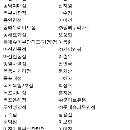
동덕여대점
신지원
동부시장점
박수경
동인천점
이미선
동해우리마트점
㈜동해우리마트
동해효가점
오정현
롯데슈퍼부안격포(가맹)점
이동화
마산진동점
㈜제이앤씨
마산현동점
이춘우
망월사역점
편인국
목동사거리점
문채순
목포대점
나혜자
목포북항2호점
박성조
목포시내점
홍지은
목포용해점
㈜굿리브유통
무안성남점
㈜롯데슈퍼무안점
무주점
장용진
문막점
이보현
미진마트부산장림점
이미진