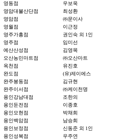
영동점
우보욱
영암대불산단점
최성환
영암점
㈜문이사
영월점
이근정
영주가흥점
권인숙 외 1인
영주점
임미선
예산산성점
김영목
오산농민마트점
㈜오산마트
옥천점
유진호
완도점
(유)제이에스
완주봉동점
김규현
완주이서점
㈜케이천명
용인강남대점
조한의
용인둔전점
이종호
용인모현점
박채희
용인백암점
남승희
용인보정점
신동준 외 1인
용인성복점
우주연