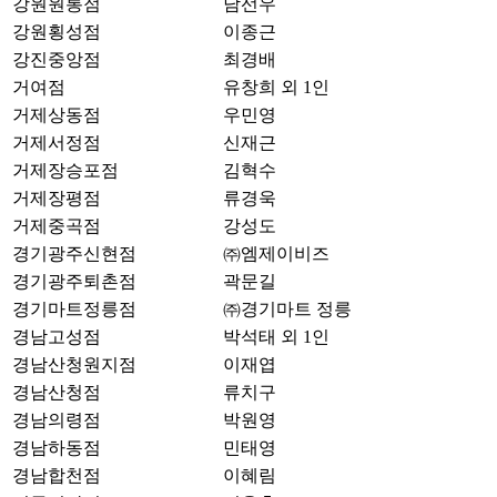
강원원통점
남선우
강원횡성점
이종근
강진중앙점
최경배
거여점
유창희 외 1인
거제상동점
우민영
거제서정점
신재근
거제장승포점
김혁수
거제장평점
류경욱
거제중곡점
강성도
경기광주신현점
㈜엠제이비즈
경기광주퇴촌점
곽문길
경기마트정릉점
㈜경기마트 정릉
경남고성점
박석태 외 1인
경남산청원지점
이재엽
경남산청점
류치구
경남의령점
박원영
경남하동점
민태영
경남합천점
이혜림