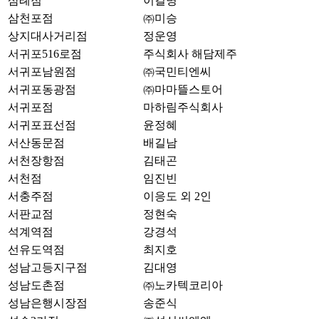
삼례점
이길명
삼천포점
㈜미승
상지대사거리점
정운영
서귀포516로점
주식회사 해담제주
서귀포남원점
㈜국민티엔씨
서귀포동광점
㈜마마뜰스토어
서귀포점
마하림주식회사
서귀포표선점
윤정혜
서산동문점
배길남
서천장항점
김태곤
서천점
임진빈
서충주점
이응도 외 2인
서판교점
정현숙
석계역점
강경석
선유도역점
최지호
성남고등지구점
김대영
성남도촌점
㈜노카텍코리아
성남은행시장점
송준식