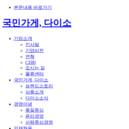
본문내용 바로가기
국민가게, 다이소
기업소개
인사말
기업비전
연혁
CI/BI
오시는 길
물류센터
국민가게, 다이소
브랜드스토리
상품소개
다이소소식
경영이념
품질중심
윤리경영
사람중심경영
인재채용