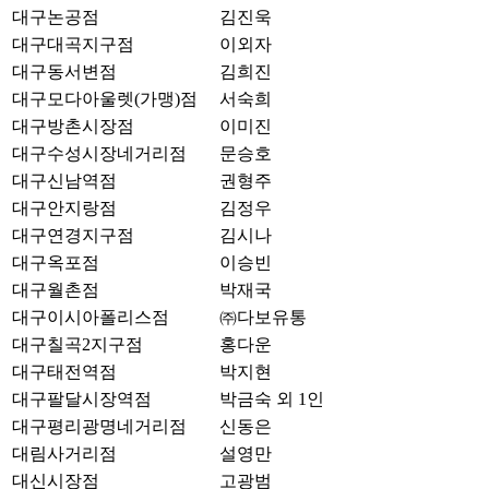
대구논공점
김진욱
대구대곡지구점
이외자
대구동서변점
김희진
대구모다아울렛(가맹)점
서숙희
대구방촌시장점
이미진
대구수성시장네거리점
문승호
대구신남역점
권형주
대구안지랑점
김정우
대구연경지구점
김시나
대구옥포점
이승빈
대구월촌점
박재국
대구이시아폴리스점
㈜다보유통
대구칠곡2지구점
홍다운
대구태전역점
박지현
대구팔달시장역점
박금숙 외 1인
대구평리광명네거리점
신동은
대림사거리점
설영만
대신시장점
고광범