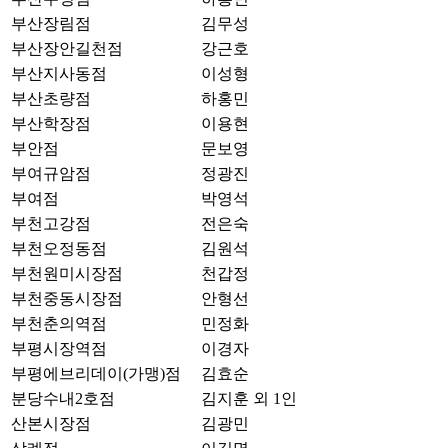
부산장림점
김무성
부산장안길천점
강근호
부산지사동점
이성형
부산초량점
하홍민
부산학장점
이용현
부안점
문보영
부여규암점
정광진
부여점
박영석
부천고강점
전은숙
부천오정동점
김원석
부천원미시장점
천갑정
부천중동시장점
안형선
부천춘의역점
민정화
부평시장역점
이경자
부평에브리데이(가맹)점
김효순
분당수내2호점
김지훈 외 1인
산본시장점
김광민