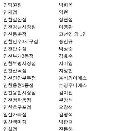
인덕원점
박희옥
인제점
임현
인천갈산점
정연성
인천강남시장점
이영환
인천동춘점
고선영 외 1인
인천만수3지구점
송진규
인천만수점
박상준
인천부개3동점
김효순
인천부평시장점
지미영
인천산곡점
지정현
인천연안부두점
㈜비와이에스
인천용현5동점
㈜양우디에스
인천용현시장점
김미전
인천청학동점
부창석
인천호구포점
오창석
일산가좌점
김영석
일산백마점
박판금
임실점
진동하