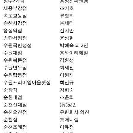
성수2가점
㈜성신씨엔엠
세종부강점
조기호
속초교동점
류형희
송산사강점
㈜세터
송정역점
전지만
송탄서정점
윤상현
수원곡반정점
박혜숙 외 2인
수원대점
㈜와이리테일
수원북문점
김환성
수원연무점
최세진
수원탑동점
이원재
수원프리미엄아울렛점
최선규
순창점
강희순
순천대점
조춘희
순천신대점
(유)성민
순천오천점
유한회사 의찬
순천점
㈜애니셀
순천조례점
이유정