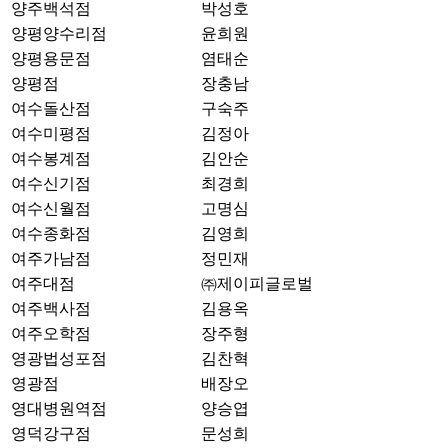
양주백석점
박성호
양평양수리점
윤희원
양평용문점
염태순
양평점
장충남
여수돌산점
구숙주
여수미평점
김정아
여수봉계점
김안순
여수신기점
최경희
여수신월점
고명심
여수종화점
김영희
여주가남점
정민재
여주대점
㈜제이피글로벌
여주백사점
김용옥
여주오학점
장주형
영광법성포점
김찬혁
영광점
배장오
영대병원역점
양승엽
영덕강구점
문성희