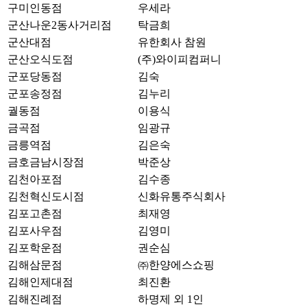
구미인동점
우세라
군산나운2동사거리점
탁금희
군산대점
유한회사 참원
군산오식도점
(주)와이피컴퍼니
군포당동점
김숙
군포송정점
김누리
궐동점
이용식
금곡점
임광규
금릉역점
김은숙
금호금남시장점
박준상
김천아포점
김수종
김천혁신도시점
신화유통주식회사
김포고촌점
최재영
김포사우점
김영미
김포학운점
권순심
김해삼문점
㈜한양에스쇼핑
김해인제대점
최진환
김해진례점
하명제 외 1인