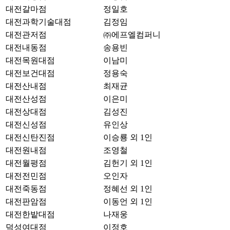
대전갈마점
정일호
대전과학기술대점
김정임
대전관저점
㈜에프엘컴퍼니
대전내동점
송용빈
대전목원대점
이남미
대전보건대점
정용숙
대전산내점
최재균
대전산성점
이은미
대전상대점
김성진
대전신성점
유인상
대전신탄진점
이승룡 외 1인
대전원내점
조영철
대전월평점
김헌기 외 1인
대전전민점
오인자
대전죽동점
정혜선 외 1인
대전판암점
이동언 외 1인
대전한밭대점
나재웅
덕성여대점
이정호