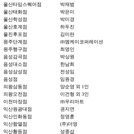
울산타임스퀘어점
박재범
울산태화점
박은미
울산학성점
박미경
울산호계점
하두진
울진후포점
김미란
원주단계점
㈜엠케이코퍼레이션
원주행구점
최영인
음성감곡점
박상원
음성대소점
한남희
음성삼성점
전성임
음성점
임원경
의왕삼동점
양순영 외 1인
의왕오전점
이건형 외 3인
이천마장점
㈜우리마트
익산원광대점
권지연
익산인화동점
정영훈
익산함열점
(주)더영
익산황등점
성종섭