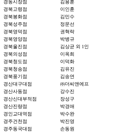
경동시장점
김용훈
경북고령점
이인훈
경북봉화점
김민수
경북성주점
정문선
경북영덕점
권혁락
경북영양점
박병규
경북울진점
김상균 외 1인
경북의성점
이옥희
경북청도점
이덕화
경북청송점
김유진
경북풍기점
김송연
경산대구대점
㈜더씨앤에프
경산사동점
강수진
경산신대부적점
장성구
경산진량점
박경애
경인교대역점
박수완
경주건천점
박진영
경주동국대점
손동원