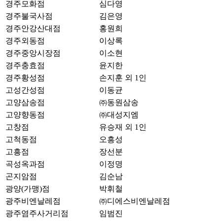
경주모화점
심다영
경주불국사점
김은영
경주안강산대점
홍원희
경주외동점
이상록
경주중앙시장점
이소현
경주충효점
윤지한
경주황성점
손지훈 외 1인
고성간성점
이동균
고양삼송점
㈜동원삼송
고양향동점
㈜대성지엠
고창점
유승재 외 1인
고척동점
오흥성
고흥점
장선분
곡성옥과점
이정명
곤지암점
김순남
광양(가맹)점
박휘철
광주비엔날레점
㈜디에스비엔날레점
광주염주사거리점
임범진