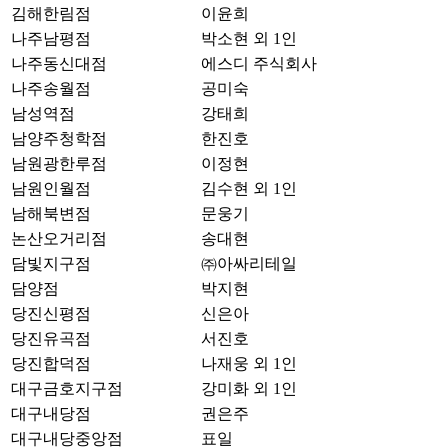
김해한림점
이윤희
나주남평점
박소현 외 1인
나주동신대점
에스디 주식회사
나주송월점
공미숙
남성역점
강태희
남양주청학점
한진호
남원광한루점
이정현
남원인월점
김수현 외 1인
남해북변점
문웅기
논산오거리점
송대현
담빛지구점
㈜아싸리테일
담양점
박지현
당진신평점
신은아
당진유곡점
서진호
당진합덕점
나재웅 외 1인
대구금호지구점
강미화 외 1인
대구내당점
권은주
대구내당중앙점
표일