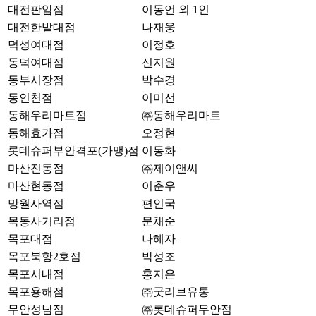
대전판암점
이동언 외 1인
대전한밭대점
나재웅
덕성여대점
이정호
동덕여대점
신지원
동부시장점
박수경
동인천점
이미선
동해우리마트점
㈜동해우리마트
동해효가점
오정현
롯데슈퍼부안격포(가맹)점
이동화
마산진동점
㈜제이앤씨
마산현동점
이춘우
망월사역점
편인국
목동사거리점
문채순
목포대점
나혜자
목포북항2호점
박성조
목포시내점
홍지은
목포용해점
㈜굿리브유통
무안성남점
㈜롯데슈퍼무안점