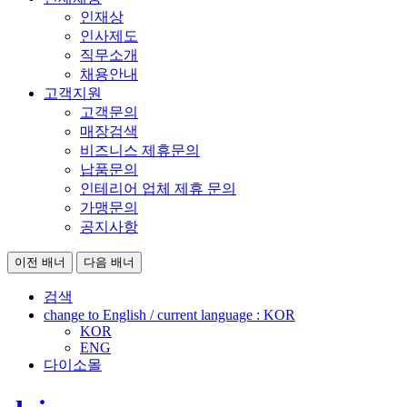
인재상
인사제도
직무소개
채용안내
고객지원
고객문의
매장검색
비즈니스 제휴문의
납품문의
인테리어 업체 제휴 문의
가맹문의
공지사항
이전 배너
다음 배너
검색
change to English / current language :
KOR
KOR
ENG
다이소몰