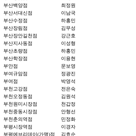
부산백양점
최정원
부산서대신점
이남국
부산수정점
하홍민
부산장림점
김무성
부산장안길천점
강근호
부산지사동점
이성형
부산초량점
하홍민
부산학장점
이용현
부안점
문보영
부여규암점
정광진
부여점
박영석
부천고강점
전은숙
부천오정동점
김원석
부천원미시장점
천갑정
부천중동시장점
안형선
부천춘의역점
민정화
부평시장역점
이경자
부평에브리데이(가맹)점
김효순