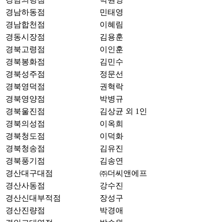
경남하동점
민태영
경남합천점
이혜림
경동시장점
김용훈
경북고령점
이인훈
경북봉화점
김민수
경북성주점
정문선
경북영덕점
권혁락
경북영양점
박병규
경북울진점
김상균 외 1인
경북의성점
이옥희
경북청도점
이덕화
경북청송점
김유진
경북풍기점
김송연
경산대구대점
㈜더씨앤에프
경산사동점
강수진
경산신대부적점
장성구
경산진량점
박경애