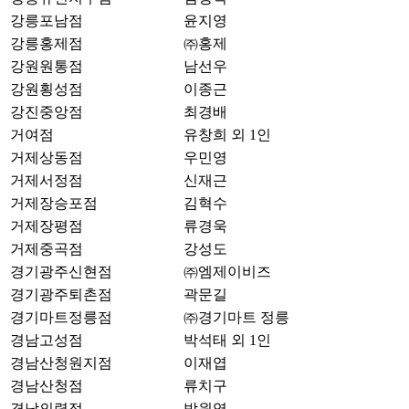
강릉포남점
윤지영
강릉홍제점
㈜홍제
강원원통점
남선우
강원횡성점
이종근
강진중앙점
최경배
거여점
유창희 외 1인
거제상동점
우민영
거제서정점
신재근
거제장승포점
김혁수
거제장평점
류경욱
거제중곡점
강성도
경기광주신현점
㈜엠제이비즈
경기광주퇴촌점
곽문길
경기마트정릉점
㈜경기마트 정릉
경남고성점
박석태 외 1인
경남산청원지점
이재엽
경남산청점
류치구
경남의령점
박원영