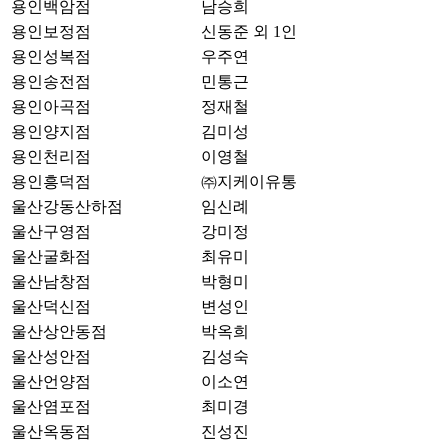
용인백암점
남승희
용인보정점
신동준 외 1인
용인성복점
우주연
용인송전점
민통근
용인아곡점
정재철
용인양지점
김미성
용인천리점
이영철
용인흥덕점
㈜지케이유통
울산강동산하점
임신례
울산구영점
강미정
울산굴화점
최유미
울산남창점
박형미
울산덕신점
변성인
울산상안동점
박옥희
울산성안점
김성숙
울산언양점
이소연
울산염포점
최미경
울산옥동점
진성진