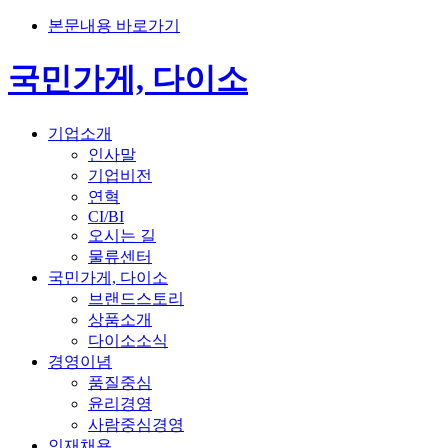
본문내용 바로가기
국민가게, 다이소
기업소개
인사말
기업비전
연혁
CI/BI
오시는 길
물류센터
국민가게, 다이소
브랜드스토리
상품소개
다이소소식
경영이념
품질중심
윤리경영
사람중심경영
인재채용