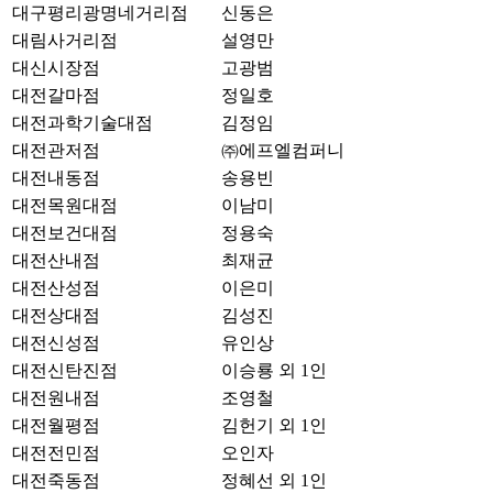
대구평리광명네거리점
신동은
대림사거리점
설영만
대신시장점
고광범
대전갈마점
정일호
대전과학기술대점
김정임
대전관저점
㈜에프엘컴퍼니
대전내동점
송용빈
대전목원대점
이남미
대전보건대점
정용숙
대전산내점
최재균
대전산성점
이은미
대전상대점
김성진
대전신성점
유인상
대전신탄진점
이승룡 외 1인
대전원내점
조영철
대전월평점
김헌기 외 1인
대전전민점
오인자
대전죽동점
정혜선 외 1인