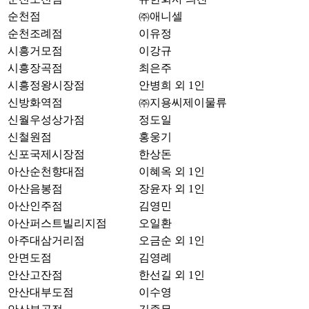
순천점
㈜애니셀
순천조례점
이유정
시흥거모점
이강규
시흥장곡점
최은주
시흥정왕시장점
안병희 외 1인
신방화역점
㈜지용씨제이물류
신월우성상가점
정도일
신철원점
홍웅기
신포국제시장점
한상돈
아산순천향대점
이혜옥 외 1인
아산음봉점
장윤자 외 1인
아산인주점
김영민
아산퍼스트빌리지점
오일환
아주대삼거리점
오금순 외 1인
안면도점
김영례
안산고잔점
한선길 외 1인
안산대부도점
이수영