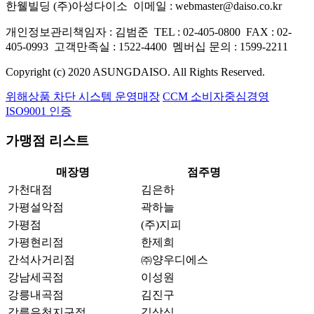
한웰빌딩 (주)아성다이소
이메일 : webmaster@daiso.co.kr
개인정보관리책임자 : 김범준
TEL : 02-405-0800
FAX : 02-
405-0993
고객만족실 : 1522-4400
멤버십 문의 : 1599-2211
Copyright (c) 2020 ASUNGDAISO. All Rights Reserved.
위해상품 차단 시스템 운영매장
CCM 소비자중심경영
ISO9001 인증
가맹점 리스트
매장명
점주명
가천대점
김은하
가평설악점
곽하늘
가평점
(주)지피
가평현리점
한제희
간석사거리점
㈜양우디에스
강남세곡점
이성원
강릉내곡점
김진구
강릉유천지구점
김상식