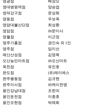
영광점
배장오
영대병원역점
양승엽
영덕강구점
문성희
영동점
우보욱
영암대불산단점
최성환
영암점
㈜문이사
영월점
이근정
영주가흥점
권인숙 외 1인
영주점
임미선
예산산성점
김영목
오산농민마트점
㈜오산마트
옥천점
유진호
완도점
(유)제이에스
완주봉동점
김규현
완주이서점
㈜케이천명
용인강남대점
조한의
용인둔전점
이종호
용인모현점
박채희