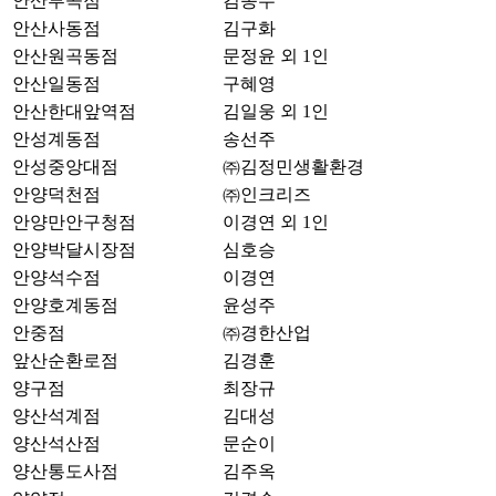
안산부곡점
김종무
안산사동점
김구화
안산원곡동점
문정윤 외 1인
안산일동점
구혜영
안산한대앞역점
김일웅 외 1인
안성계동점
송선주
안성중앙대점
㈜김정민생활환경
안양덕천점
㈜인크리즈
안양만안구청점
이경연 외 1인
안양박달시장점
심호승
안양석수점
이경연
안양호계동점
윤성주
안중점
㈜경한산업
앞산순환로점
김경훈
양구점
최장규
양산석계점
김대성
양산석산점
문순이
양산통도사점
김주옥