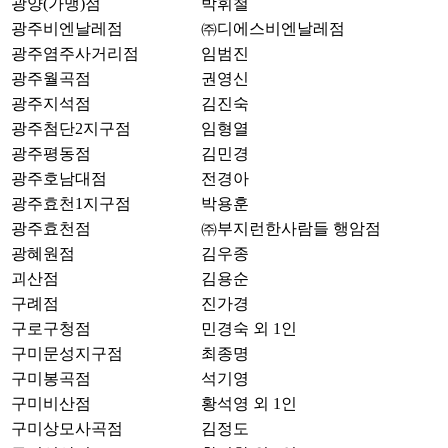
광양(가맹)점
박휘철
광주비엔날레점
㈜디에스비엔날레점
광주염주사거리점
임범진
광주월곡점
권영신
광주지석점
김진숙
광주첨단2지구점
임형열
광주평동점
김민경
광주호남대점
전경아
광주효천1지구점
박용훈
광주효천점
㈜부지런한사람들 행암점
광혜원점
김우종
괴산점
김용순
구례점
진가경
구로구청점
민경숙 외 1인
구미문성지구점
최종명
구미봉곡점
석기영
구미비산점
황석영 외 1인
구미상모사곡점
김정도