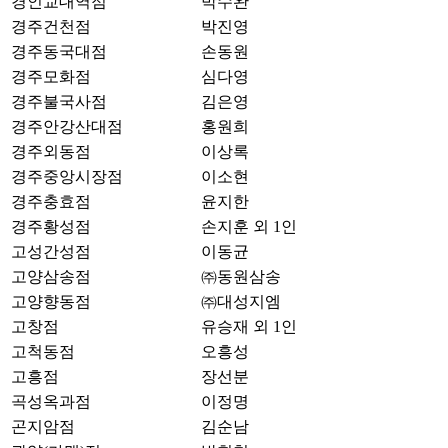
경인교대역점
박수완
경주건천점
박진영
경주동국대점
손동원
경주모화점
심다영
경주불국사점
김은영
경주안강산대점
홍원희
경주외동점
이상록
경주중앙시장점
이소현
경주충효점
윤지한
경주황성점
손지훈 외 1인
고성간성점
이동균
고양삼송점
㈜동원삼송
고양향동점
㈜대성지엠
고창점
유승재 외 1인
고척동점
오흥성
고흥점
장선분
곡성옥과점
이정명
곤지암점
김순남