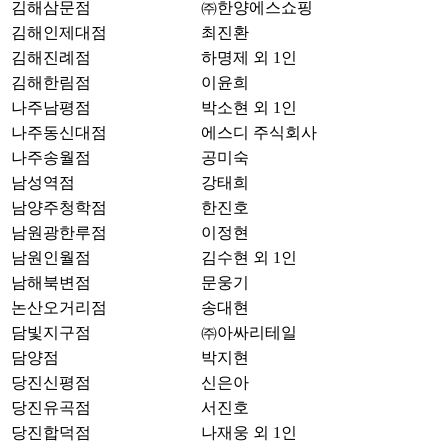
김해삼문점
㈜한양에스쇼핑
김해인제대점
최진환
김해진례점
하명제 외 1인
김해한림점
이윤희
나주남평점
박소현 외 1인
나주동신대점
에스디 주식회사
나주송월점
공미숙
남성역점
강태희
남양주청학점
한진호
남원광한루점
이정현
남원인월점
김수현 외 1인
남해북변점
문웅기
논산오거리점
송대현
담빛지구점
㈜아싸리테일
담양점
박지현
당진신평점
신은아
당진유곡점
서진호
당진합덕점
나재웅 외 1인