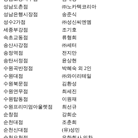
성남도촌점
㈜노카텍코리아
성남은행시장점
송준식
성수2가점
㈜성신씨엔엠
세종부강점
조기호
속초교동점
류형희
송산사강점
㈜세터
송정역점
전지만
송탄서정점
윤상현
수원곡반정점
박혜숙 외 2인
수원대점
㈜와이리테일
수원북문점
김환성
수원연무점
최세진
수원탑동점
이원재
수원프리미엄아울렛점
최선규
순창점
강희순
순천대점
조춘희
순천신대점
(유)성민
순천오천점
유한회사 의찬