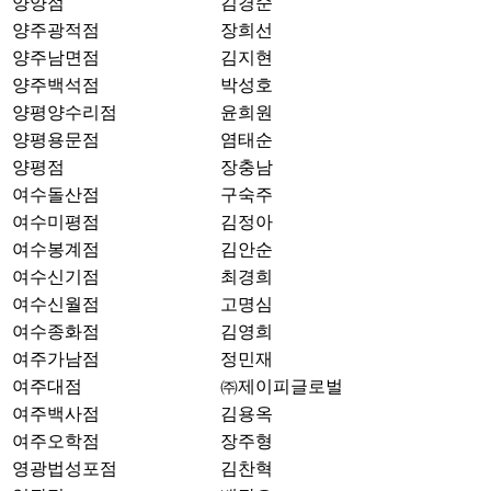
양양점
김경순
양주광적점
장희선
양주남면점
김지현
양주백석점
박성호
양평양수리점
윤희원
양평용문점
염태순
양평점
장충남
여수돌산점
구숙주
여수미평점
김정아
여수봉계점
김안순
여수신기점
최경희
여수신월점
고명심
여수종화점
김영희
여주가남점
정민재
여주대점
㈜제이피글로벌
여주백사점
김용옥
여주오학점
장주형
영광법성포점
김찬혁