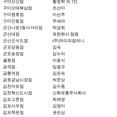
구미선산점
황정학 외 1인
구미오태북삼점
조선미
구미원호점
이선주
구미인동점
우세라
군산나운2동사거리점
탁금희
군산대점
유한회사 참원
군산오식도점
(주)와이피컴퍼니
군포당동점
김숙
군포송정점
김누리
궐동점
이용식
금곡점
임광규
금릉역점
김은숙
금호금남시장점
박준상
김천아포점
김수종
김천혁신도시점
신화유통주식회사
김포고촌점
최재영
김포사우점
김영미
김포학운점
권순심