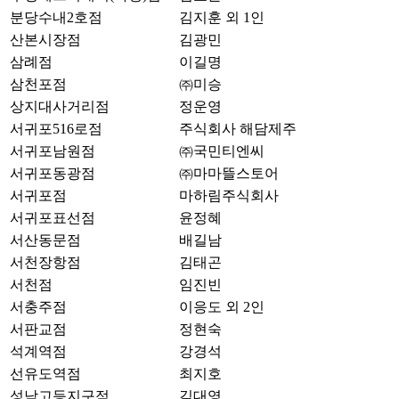
분당수내2호점
김지훈 외 1인
산본시장점
김광민
삼례점
이길명
삼천포점
㈜미승
상지대사거리점
정운영
서귀포516로점
주식회사 해담제주
서귀포남원점
㈜국민티엔씨
서귀포동광점
㈜마마뜰스토어
서귀포점
마하림주식회사
서귀포표선점
윤정혜
서산동문점
배길남
서천장항점
김태곤
서천점
임진빈
서충주점
이응도 외 2인
서판교점
정현숙
석계역점
강경석
선유도역점
최지호
성남고등지구점
김대영