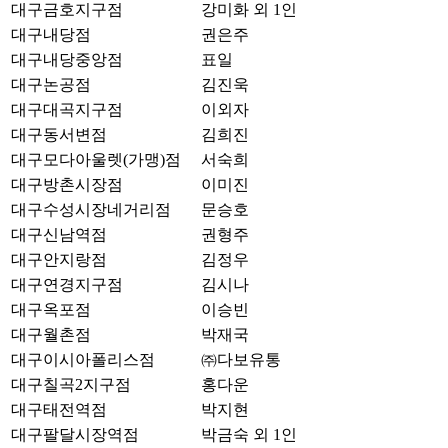
대구금호지구점
강미화 외 1인
대구내당점
권은주
대구내당중앙점
표일
대구논공점
김진욱
대구대곡지구점
이외자
대구동서변점
김희진
대구모다아울렛(가맹)점
서숙희
대구방촌시장점
이미진
대구수성시장네거리점
문승호
대구신남역점
권형주
대구안지랑점
김정우
대구연경지구점
김시나
대구옥포점
이승빈
대구월촌점
박재국
대구이시아폴리스점
㈜다보유통
대구칠곡2지구점
홍다운
대구태전역점
박지현
대구팔달시장역점
박금숙 외 1인