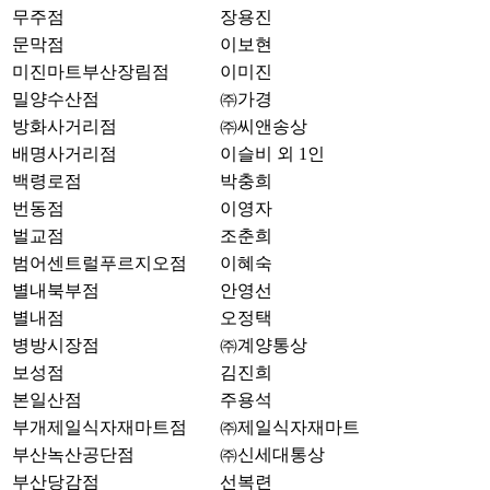
무주점
장용진
문막점
이보현
미진마트부산장림점
이미진
밀양수산점
㈜가경
방화사거리점
㈜씨앤송상
배명사거리점
이슬비 외 1인
백령로점
박충희
번동점
이영자
벌교점
조춘희
범어센트럴푸르지오점
이혜숙
별내북부점
안영선
별내점
오정택
병방시장점
㈜계양통상
보성점
김진희
본일산점
주용석
부개제일식자재마트점
㈜제일식자재마트
부산녹산공단점
㈜신세대통상
부산당감점
선복련