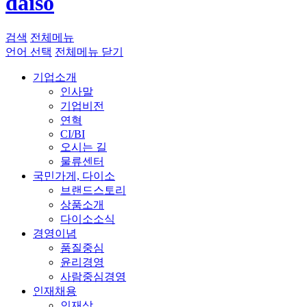
daiso
검색
전체메뉴
언어 선택
전체메뉴 닫기
기업소개
인사말
기업비전
연혁
CI/BI
오시는 길
물류센터
국민가게, 다이소
브랜드스토리
상품소개
다이소소식
경영이념
품질중심
윤리경영
사람중심경영
인재채용
인재상