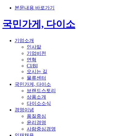
본문내용 바로가기
국민가게, 다이소
기업소개
인사말
기업비전
연혁
CI/BI
오시는 길
물류센터
국민가게, 다이소
브랜드스토리
상품소개
다이소소식
경영이념
품질중심
윤리경영
사람중심경영
인재채용