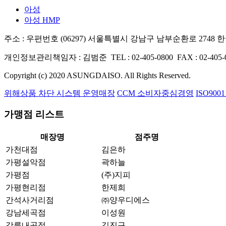
아성
아성 HMP
주소 : 우편번호 (06297) 서울특별시 강남구 남부순환로 2748
개인정보관리책임자 : 김범준
TEL : 02-405-0800
FAX : 02-405-
Copyright (c) 2020 ASUNGDAISO. All Rights Reserved.
위해상품 차단 시스템 운영매장
CCM 소비자중심경영
ISO900
가맹점 리스트
매장명
점주명
가천대점
김은하
가평설악점
곽하늘
가평점
(주)지피
가평현리점
한제희
간석사거리점
㈜양우디에스
강남세곡점
이성원
강릉내곡점
김진구