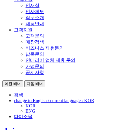
인재상
인사제도
직무소개
채용안내
고객지원
고객문의
매장검색
비즈니스 제휴문의
납품문의
인테리어 업체 제휴 문의
가맹문의
공지사항
이전 배너
다음 배너
검색
change to English / current language :
KOR
KOR
ENG
다이소몰