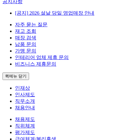
공지사항
[공지]
2026 설날 당일 영업매장 안내
자주 묻는 질문
재고 조회
매장 검색
납품 문의
가맹 문의
인테리어 업체 제휴 문의
비즈니스 제휴문의
퀵메뉴 닫기
인재상
인사제도
직무소개
채용안내
채용제도
직위체계
평가제도
급여체계/복리후생