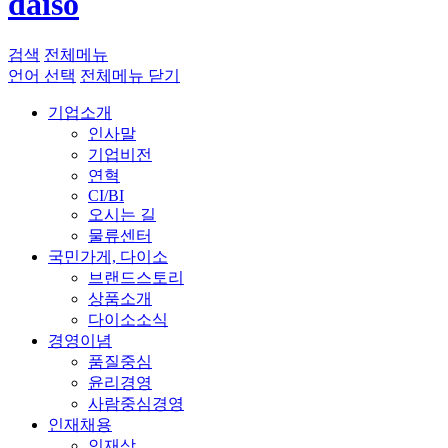
daiso
검색
전체메뉴
언어 선택
전체메뉴 닫기
기업소개
인사말
기업비전
연혁
CI/BI
오시는 길
물류센터
국민가게, 다이소
브랜드스토리
상품소개
다이소소식
경영이념
품질중심
윤리경영
사람중심경영
인재채용
인재상